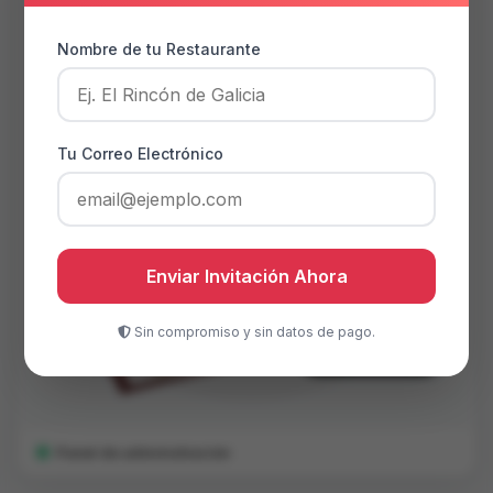
Nombre de tu Restaurante
Tu Correo Electrónico
Enviar Invitación Ahora
Sin compromiso y sin datos de pago.
Panel de administración