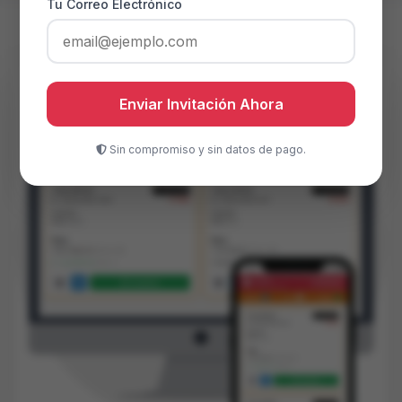
Tu Correo Electrónico
Enviar Invitación Ahora
Sin compromiso y sin datos de pago.