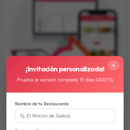
×
¡Invitación personalizada!
Prueba la versión completa 15 días GRATIS
Nombre de tu Restaurante
Panel de administración